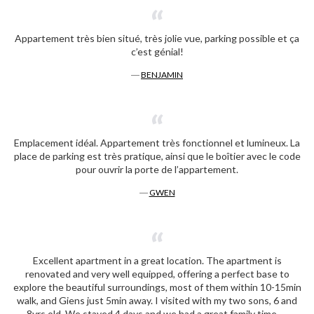
Appartement très bien situé, très jolie vue, parking possible et ça
c’est génial!
―
BENJAMIN
Emplacement idéal. Appartement très fonctionnel et lumineux. La
place de parking est très pratique, ainsi que le boîtier avec le code
pour ouvrir la porte de l’appartement.
―
GWEN
Excellent apartment in a great location. The apartment is
renovated and very well equipped, offering a perfect base to
explore the beautiful surroundings, most of them within 10-15min
walk, and Giens just 5min away. I visited with my two sons, 6 and
8yrs old. We stayed 4 days and we had a great family time, …