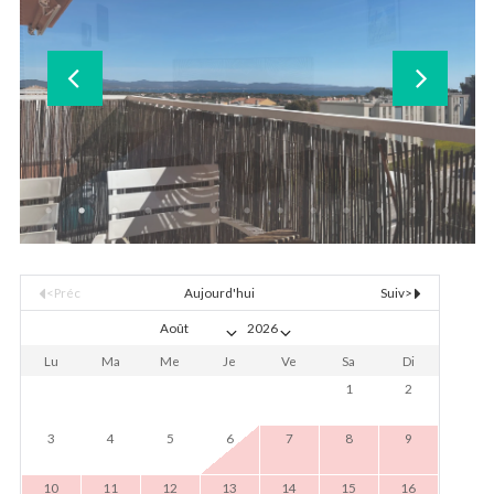
<Préc
Aujourd'hui
Suiv>
Lu
Ma
Me
Je
Ve
Sa
Di
1
2
3
4
5
6
7
8
9
10
11
12
13
14
15
16