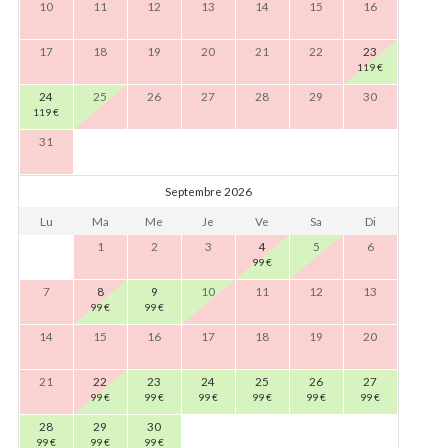
10
11
12
13
14
15
16
17
18
19
20
21
22
23
119
€
24
25
26
27
28
29
30
119
€
31
Septembre 2026
Lu
Ma
Me
Je
Ve
Sa
Di
1
2
3
4
5
6
99
€
7
8
9
10
11
12
13
99
€
99
€
14
15
16
17
18
19
20
21
22
23
24
25
26
27
99
€
99
€
99
€
99
€
99
€
99
€
28
29
30
99
€
99
€
99
€