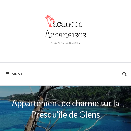
Skip
to
content
Enjoy
VACANCES
the
MENU
Giens
ARBANAISES
Peninsula
Appartement de charme sur la
Presqu'île de Giens