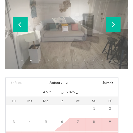
<Préc
Aujourd'hui
Suiv>
Lu
Ma
Me
Je
Ve
Sa
Di
1
2
3
4
5
6
7
8
9