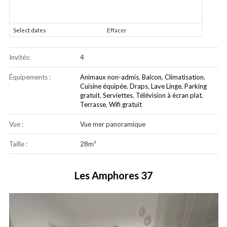
Select dates
Effacer
Invités:
4
Équipements :
Animaux non-admis
,
Balcon
,
Climatisation
,
Cuisine équipée
,
Draps
,
Lave Linge
,
Parking
gratuit
,
Serviettes
,
Télévision à écran plat
,
Terrasse
,
Wifi gratuit
Vue :
Vue mer panoramique
Taille :
28m²
Les Amphores 37