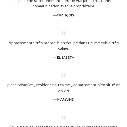
la place de stationnement sont un vrai plus. Très bonne
communication avec le propriétaire
―
FRANÇOIS
Appartements très propre, bien équipé dans un immeuble très
calme.
―
ELISABETH
place privative _ résidence au calme _ appartement bien situé et
propre
―
MARYLINE
Toujours aussi confortable avec tout l’équipement nécessaire.