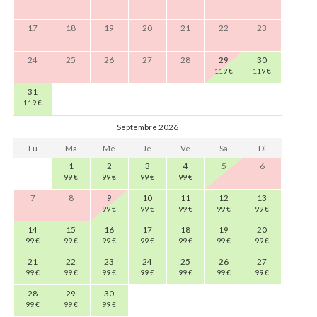
17
18
19
20
21
22
23
24
25
26
27
28
29
30
119
€
119
€
31
119
€
Septembre 2026
Lu
Ma
Me
Je
Ve
Sa
Di
1
2
3
4
5
6
99
€
99
€
99
€
99
€
7
8
9
10
11
12
13
99
€
99
€
99
€
99
€
99
€
14
15
16
17
18
19
20
99
€
99
€
99
€
99
€
99
€
99
€
99
€
21
22
23
24
25
26
27
99
€
99
€
99
€
99
€
99
€
99
€
99
€
28
29
30
99
€
99
€
99
€