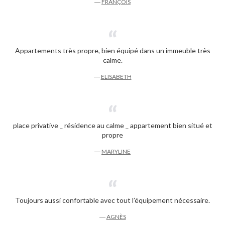
―
FRANÇOIS
Appartements très propre, bien équipé dans un immeuble très
calme.
―
ELISABETH
place privative _ résidence au calme _ appartement bien situé et
propre
―
MARYLINE
Toujours aussi confortable avec tout l’équipement nécessaire.
―
AGNÈS