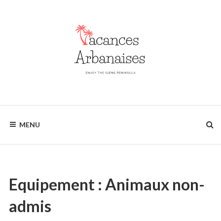
Skip
to
content
Enjoy
VACANCES
the
MENU
Giens
ARBANAISES
Peninsula
Equipement :
Animaux non-
admis