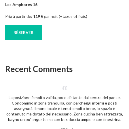
Les Amphores 16
Prix à partir de:
119
€
par nuit
(+taxes et frais)
RÉSERVER
Recent Comments
La posizione è molto valida, poco distante dal centro del paese.
Condominio in zona tranquilla, con parcheggi interni e posti
assegnati. Il monolocale è tenuto molto bene, lo spazio è
contenuto ma dotato del necessario. Zona cucina ben attrezzata,
bagno un po’ angusto ma con box doccia ampio e con finestrina.
―
DANIELA