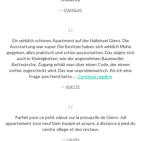
―
STANISLAS
Ein wirklich schönes Apartment auf der Halbinsel Giens. Die
Ausstattung war super. Die Besitzer haben sich wirklich Mühe
gegeben, alles praktisch und schön auszustatten. Das zeigte sich
auch in Kleinigkeiten, wie der angenehmen Baumwolle-
Bettwäsche. Zugang erhält man über einen Code, der einem
vorher zugeschickt wird. Das war unproblematisch. Als ich eine
« Anette »
Frage zum Herd hatte, …
Continue reading
―
ANETTE
Parfait pour ce petit séjour sur la presqu’ile de Giens. Joli
appartement tout neuf bien équipé et propre, à distance à pied du
centre village et des restaus.
―
CALVIN