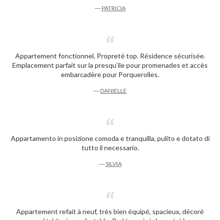
―
PATRICIA
Appartement fonctionnel. Propreté top. Résidence sécurisée.
Emplacement parfait sur la presqu’ile pour promenades et accès
embarcadère pour Porquerolles.
―
DANIELLE
Appartamento in posizione comoda e tranquilla, pulito e dotato di
tutto il necessario.
―
SILVIA
Appartement refait à neuf, très bien équipé, spacieux, décoré