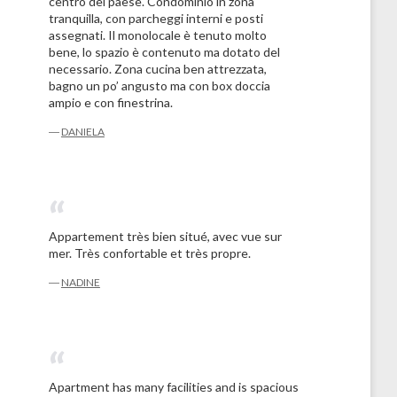
centro del paese. Condominio in zona
tranquilla, con parcheggi interni e posti
assegnati. Il monolocale è tenuto molto
bene, lo spazio è contenuto ma dotato del
necessario. Zona cucina ben attrezzata,
bagno un po’ angusto ma con box doccia
ampio e con finestrina.
―
DANIELA
Appartement très bien situé, avec vue sur
mer. Très confortable et très propre.
―
NADINE
Apartment has many facilities and is spacious