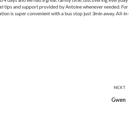
vel tips and support provided by Antoine whenever needed. For
tion is super convenient with a bus stop just 3min away. All-in-
NEXT
Next
Gwen
post: