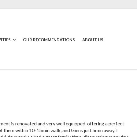
ITIES
OUR RECOMMENDATIONS
ABOUT US
tment is renovated and very well equipped, offering a perfect
of them within 10-15min walk, and Giens just 5min away. I
ed 4 days and we had a great family time, discovering everyday