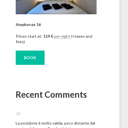
Amphorae 16
Prices start at:
119
€
per night
(+taxes and
fees)
BOOK
Recent Comments
La posizione è molto valida, poco distante dal