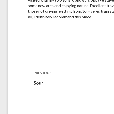
some new area and enjoying nature. Excellent tra
those not driving: getting from/to Hyères train sta
all, I definitely recommend this place.
Post
navigation
PREVIOUS
Previous
Sour
post: