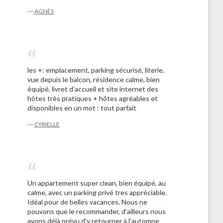
―
AGNÈS
les +: emplacement, parking sécurisé, literie,
vue depuis le balcon, résidence calme, bien
équipé, livret d’accueil et site internet des
hôtes très pratiques + hôtes agréables et
disponibles en un mot : tout parfait
―
CYRIELLE
Un appartement super clean, bien équipé, au
calme, avec un parking privé tres appréciable.
Idéal pour de belles vacances. Nous ne
pouvons que le recommander, d’ailleurs nous
avons déjà prévu d’y retourner à l’automne