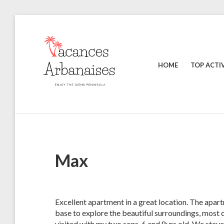
Skip
to
content
HOME
TOP ACTIV
Enjoy
VACANCES
the
ARBANAISES
Giens
Peninsula
Max
Excellent apartment in a great location. The apar
base to explore the beautiful surroundings, most 
visited with my two sons, 6 and 8yrs old. We stay