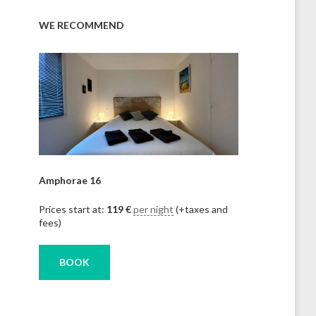
WE RECOMMEND
Amphorae 16
Prices start at:
119
€
per night
(+taxes and
fees)
BOOK