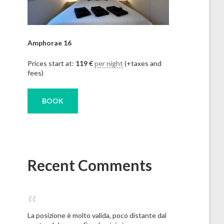
Amphorae 16
Prices start at:
119
€
per night
(+taxes and
fees)
BOOK
Recent Comments
La posizione è molto valida, poco distante dal