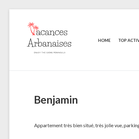
Skip
to
content
HOME
TOP ACTIV
Enjoy
VACANCES
the
ARBANAISES
Giens
Peninsula
Benjamin
Appartement très bien situé, très jolie vue, parking