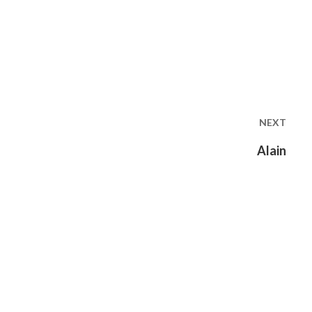
NEXT
Next
Alain
post: