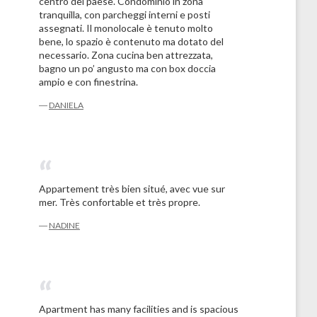
centro del paese. Condominio in zona
tranquilla, con parcheggi interni e posti
assegnati. Il monolocale è tenuto molto
bene, lo spazio è contenuto ma dotato del
necessario. Zona cucina ben attrezzata,
bagno un po’ angusto ma con box doccia
ampio e con finestrina.
―
DANIELA
Appartement très bien situé, avec vue sur
mer. Très confortable et très propre.
―
NADINE
Apartment has many facilities and is spacious