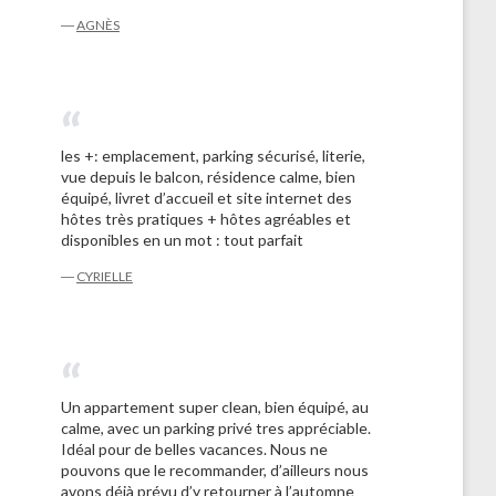
―
AGNÈS
les +: emplacement, parking sécurisé, literie,
vue depuis le balcon, résidence calme, bien
équipé, livret d’accueil et site internet des
hôtes très pratiques + hôtes agréables et
disponibles en un mot : tout parfait
―
CYRIELLE
Un appartement super clean, bien équipé, au
calme, avec un parking privé tres appréciable.
Idéal pour de belles vacances. Nous ne
pouvons que le recommander, d’ailleurs nous
avons déjà prévu d’y retourner à l’automne