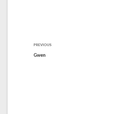
Post
navigation
PREVIOUS
Previous
Gwen
post: