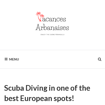
Skip
to
content
Enjoy
VACANCES
the
MENU
Giens
ARBANAISES
Peninsula
Scuba Diving in one of the
best European spots!