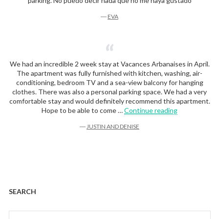
parking. No puedo decir nada que no me haya gustado
―
EVA
We had an incredible 2 week stay at Vacances Arbanaises in April.
The apartment was fully furnished with kitchen, washing, air-
conditioning, bedroom TV and a sea-view balcony for hanging
clothes. There was also a personal parking space. We had a very
comfortable stay and would definitely recommend this apartment.
“Justin and D
Hope to be able to come …
Continue reading
―
JUSTIN AND DENISE
SEARCH
Search