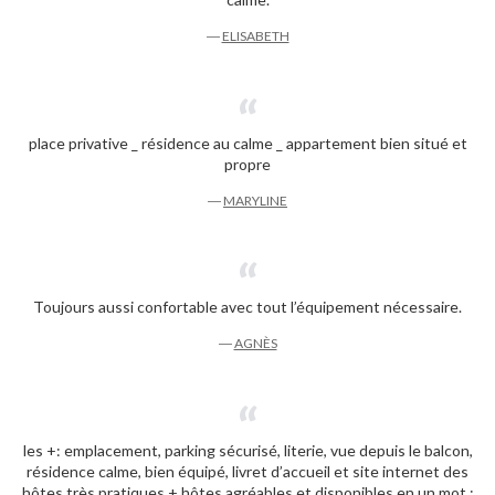
―
ELISABETH
place privative _ résidence au calme _ appartement bien situé et
propre
―
MARYLINE
Toujours aussi confortable avec tout l’équipement nécessaire.
―
AGNÈS
les +: emplacement, parking sécurisé, literie, vue depuis le balcon,
résidence calme, bien équipé, livret d’accueil et site internet des
hôtes très pratiques + hôtes agréables et disponibles en un mot :