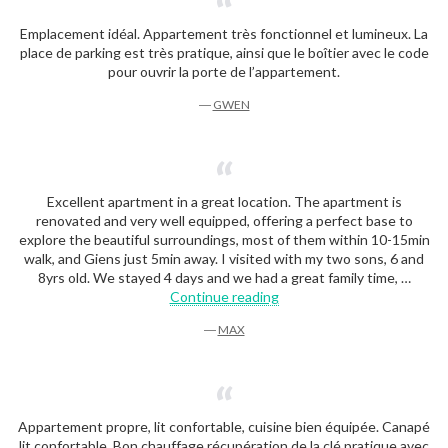
Emplacement idéal. Appartement très fonctionnel et lumineux. La
place de parking est très pratique, ainsi que le boîtier avec le code
pour ouvrir la porte de l’appartement.
―
GWEN
Excellent apartment in a great location. The apartment is
renovated and very well equipped, offering a perfect base to
explore the beautiful surroundings, most of them within 10-15min
walk, and Giens just 5min away. I visited with my two sons, 6 and
8yrs old. We stayed 4 days and we had a great family time, …
“Max”
Continue reading
―
MAX
Appartement propre, lit confortable, cuisine bien équipée. Canapé
lit confortable. Bon chauffage.récupération de la clé pratique avec