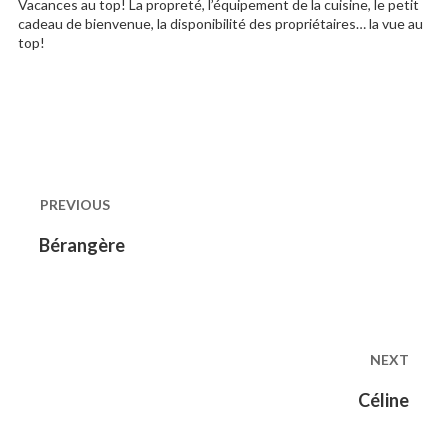
Vacances au top! La propreté, l’équipement de la cuisine, le petit
cadeau de bienvenue, la disponibilité des propriétaires… la vue au
top!
Post
navigation
PREVIOUS
Previous
Bérangère
post:
NEXT
Next
Céline
post: