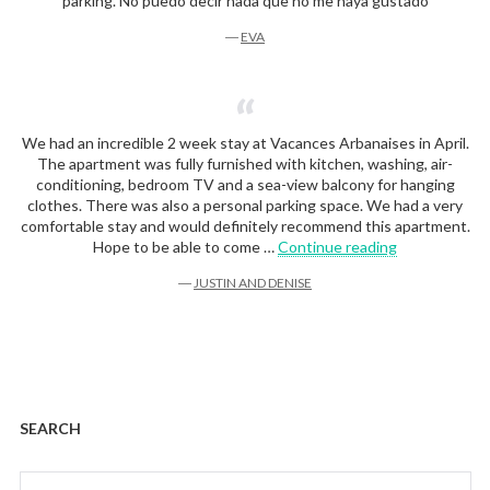
parking. No puedo decir nada que no me haya gustado
―
EVA
We had an incredible 2 week stay at Vacances Arbanaises in April.
The apartment was fully furnished with kitchen, washing, air-
conditioning, bedroom TV and a sea-view balcony for hanging
clothes. There was also a personal parking space. We had a very
comfortable stay and would definitely recommend this apartment.
“Justin and D
Hope to be able to come …
Continue reading
―
JUSTIN AND DENISE
SEARCH
Search