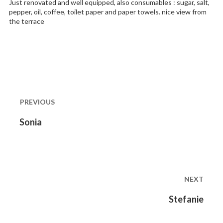
Just renovated and well equipped, also consumables : sugar, salt,
pepper, oil, coffee, toilet paper and paper towels. nice view from
the terrace
Post
navigation
PREVIOUS
Previous
Sonia
post:
NEXT
Next
Stefanie
post: