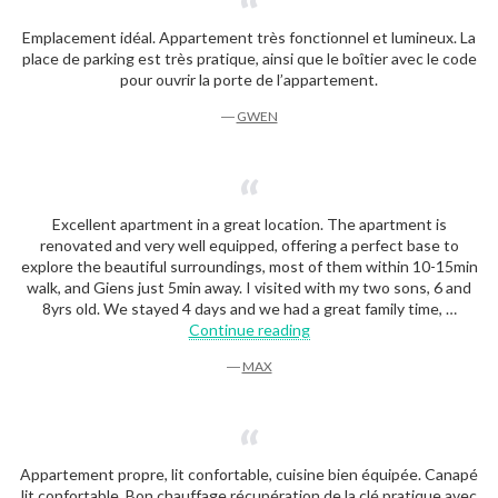
Emplacement idéal. Appartement très fonctionnel et lumineux. La
place de parking est très pratique, ainsi que le boîtier avec le code
pour ouvrir la porte de l’appartement.
―
GWEN
Excellent apartment in a great location. The apartment is
renovated and very well equipped, offering a perfect base to
explore the beautiful surroundings, most of them within 10-15min
walk, and Giens just 5min away. I visited with my two sons, 6 and
8yrs old. We stayed 4 days and we had a great family time, …
“Max”
Continue reading
―
MAX
Appartement propre, lit confortable, cuisine bien équipée. Canapé
lit confortable. Bon chauffage.récupération de la clé pratique avec