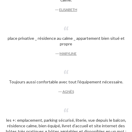
―
ELISABETH
place privative _ résidence au calme _ appartement bien situé et
propre
―
MARYLINE
Toujours aussi confortable avec tout l’équipement nécessaire.
―
AGNÈS
les +: emplacement, parking sécurisé, literie, vue depuis le balcon,
résidence calme, bien équipé, livret d’accueil et site internet des
hôtes très pratiques + hôtes agréables et disponibles en un mot :