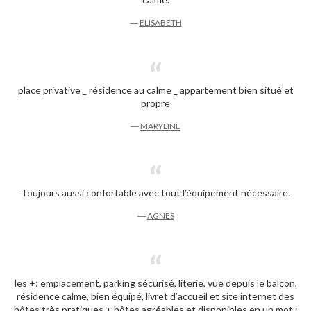
―
ELISABETH
place privative _ résidence au calme _ appartement bien situé et
propre
―
MARYLINE
Toujours aussi confortable avec tout l’équipement nécessaire.
―
AGNÈS
les +: emplacement, parking sécurisé, literie, vue depuis le balcon,
résidence calme, bien équipé, livret d’accueil et site internet des
hôtes très pratiques + hôtes agréables et disponibles en un mot :