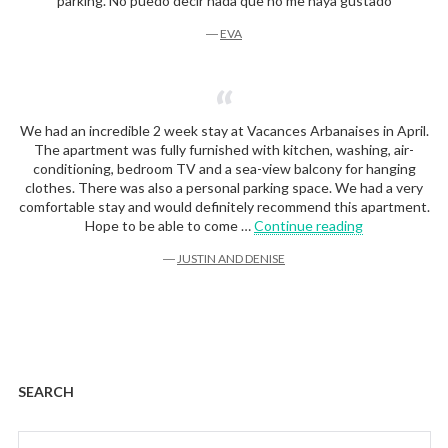
parking. No puedo decir nada que no me haya gustado
―
EVA
We had an incredible 2 week stay at Vacances Arbanaises in April.
The apartment was fully furnished with kitchen, washing, air-
conditioning, bedroom TV and a sea-view balcony for hanging
clothes. There was also a personal parking space. We had a very
comfortable stay and would definitely recommend this apartment.
“Justin and D
Hope to be able to come …
Continue reading
―
JUSTIN AND DENISE
SEARCH
Search