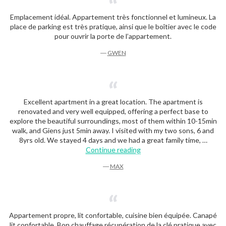
Emplacement idéal. Appartement très fonctionnel et lumineux. La
place de parking est très pratique, ainsi que le boîtier avec le code
pour ouvrir la porte de l’appartement.
―
GWEN
Excellent apartment in a great location. The apartment is
renovated and very well equipped, offering a perfect base to
explore the beautiful surroundings, most of them within 10-15min
walk, and Giens just 5min away. I visited with my two sons, 6 and
8yrs old. We stayed 4 days and we had a great family time, …
“Max”
Continue reading
―
MAX
Appartement propre, lit confortable, cuisine bien équipée. Canapé
lit confortable. Bon chauffage.récupération de la clé pratique avec