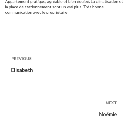
Appartement pratique, agréable et bien équipé. La climatisation et
la place de stationnement sont un vrai plus. Très bonne
communication avec le propriétaire
Post
navigation
PREVIOUS
Previous
Elisabeth
post:
NEXT
Next
Noémie
post: