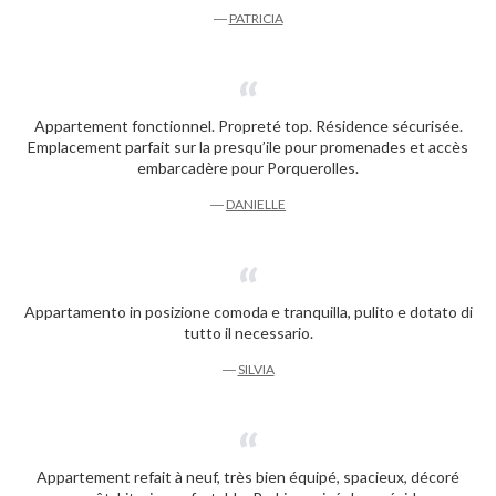
―
PATRICIA
Appartement fonctionnel. Propreté top. Résidence sécurisée.
Emplacement parfait sur la presqu’ile pour promenades et accès
embarcadère pour Porquerolles.
―
DANIELLE
Appartamento in posizione comoda e tranquilla, pulito e dotato di
tutto il necessario.
―
SILVIA
Appartement refait à neuf, très bien équipé, spacieux, décoré