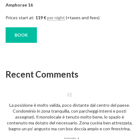
Amphorae 16
Prices start at:
119
€
per night
(+taxes and fees)
BOOK
Recent Comments
La posizione è molto valida, poco distante dal centro del paese.
Condominio in zona tranquilla, con parcheggi interni e posti
assegnati. Il monolocale è tenuto molto bene, lo spazio è
contenuto ma dotato del necessario. Zona cucina ben attrezzata,
bagno un po’ angusto ma con box doccia ampio e con finestrina.
―
DANIELA