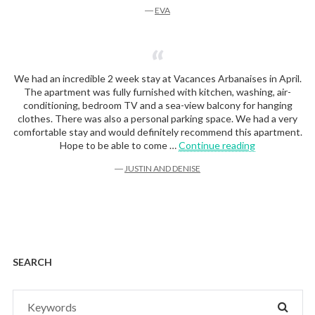
―
EVA
We had an incredible 2 week stay at Vacances Arbanaises in April.
The apartment was fully furnished with kitchen, washing, air-
conditioning, bedroom TV and a sea-view balcony for hanging
clothes. There was also a personal parking space. We had a very
comfortable stay and would definitely recommend this apartment.
“Justin and D
Hope to be able to come …
Continue reading
―
JUSTIN AND DENISE
SEARCH
Search
SEAR
for: