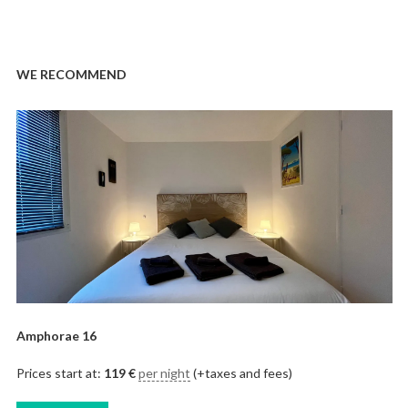
WE RECOMMEND
Amphorae 16
Prices start at:
119
€
per night
(+taxes and fees)