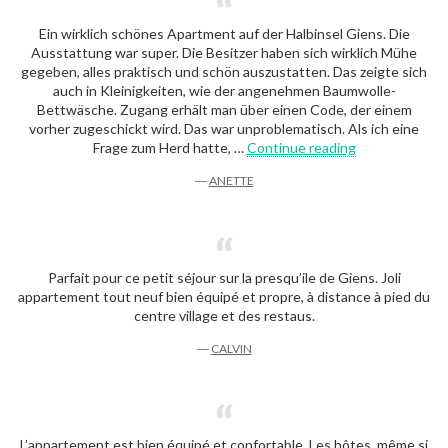
Ein wirklich schönes Apartment auf der Halbinsel Giens. Die
Ausstattung war super. Die Besitzer haben sich wirklich Mühe
gegeben, alles praktisch und schön auszustatten. Das zeigte sich
auch in Kleinigkeiten, wie der angenehmen Baumwolle-
Bettwäsche. Zugang erhält man über einen Code, der einem
vorher zugeschickt wird. Das war unproblematisch. Als ich eine
“Anette”
Frage zum Herd hatte, …
Continue reading
―
ANETTE
Parfait pour ce petit séjour sur la presqu’ile de Giens. Joli
appartement tout neuf bien équipé et propre, à distance à pied du
centre village et des restaus.
―
CALVIN
L’appartement est bien équipé et confortable. Les hôtes, même si