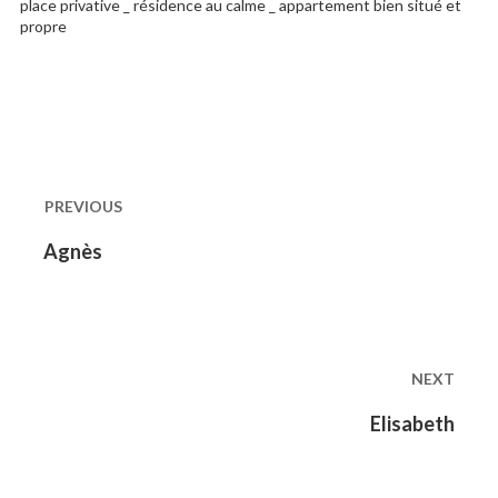
place privative _ résidence au calme _ appartement bien situé et
propre
Post
navigation
PREVIOUS
Previous
Agnès
post:
NEXT
Next
Elisabeth
post: