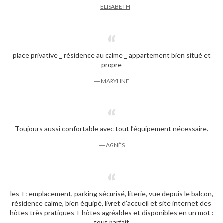
―
ELISABETH
place privative _ résidence au calme _ appartement bien situé et
propre
―
MARYLINE
Toujours aussi confortable avec tout l’équipement nécessaire.
―
AGNÈS
les +: emplacement, parking sécurisé, literie, vue depuis le balcon,
résidence calme, bien équipé, livret d’accueil et site internet des
hôtes très pratiques + hôtes agréables et disponibles en un mot :
tout parfait