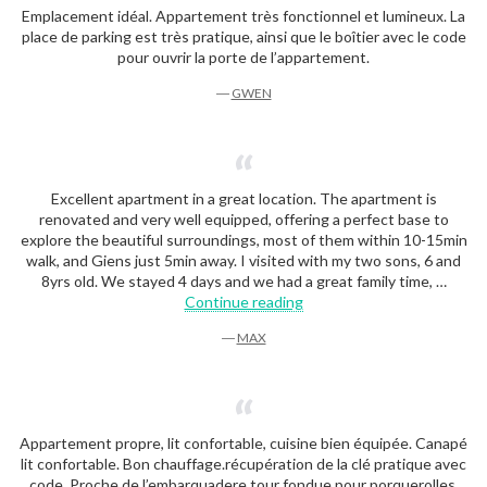
Emplacement idéal. Appartement très fonctionnel et lumineux. La
place de parking est très pratique, ainsi que le boîtier avec le code
pour ouvrir la porte de l’appartement.
―
GWEN
Excellent apartment in a great location. The apartment is
renovated and very well equipped, offering a perfect base to
explore the beautiful surroundings, most of them within 10-15min
walk, and Giens just 5min away. I visited with my two sons, 6 and
8yrs old. We stayed 4 days and we had a great family time, …
“Max”
Continue reading
―
MAX
Appartement propre, lit confortable, cuisine bien équipée. Canapé
lit confortable. Bon chauffage.récupération de la clé pratique avec
code. Proche de l’embarquadere tour fondue pour porquerolles.