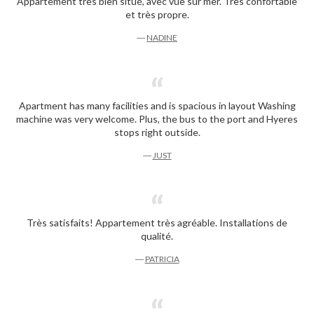
Appartement très bien situé, avec vue sur mer. Très confortable
et très propre.
―
NADINE
Apartment has many facilities and is spacious in layout Washing
machine was very welcome. Plus, the bus to the port and Hyeres
stops right outside.
―
JUST
Très satisfaits! Appartement très agréable. Installations de
qualité.
―
PATRICIA