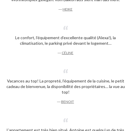
―
HEIKE
Le confort, l’équipement d’excellente qualité (Alexa!), la
climatisation, le parking privé devant le logement…
―
CÉLINE
Vacances au top! La propreté, l’équipement de la cuisine, le petit
cadeau de bienvenue, la disponibilité des propriétaires… la vue au
top!
―
BENOIT
L’appartement est très bien situé. Antoine est quelqu’un de très