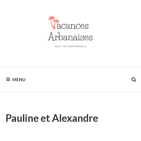
Skip
to
content
Enjoy
VACANCES
the
MENU
Giens
ARBANAISES
Peninsula
Pauline et Alexandre