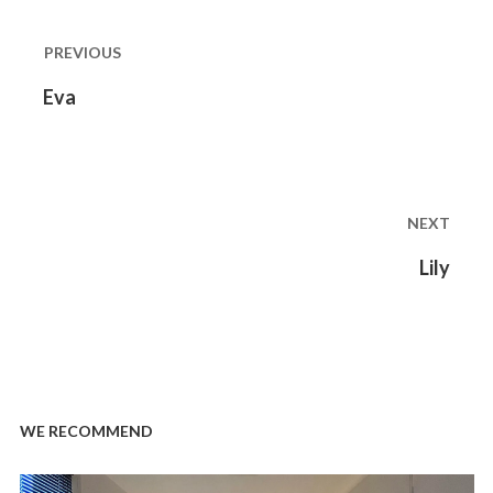
Post
navigation
PREVIOUS
Previous
Eva
post:
NEXT
Next
Lily
post:
WE RECOMMEND