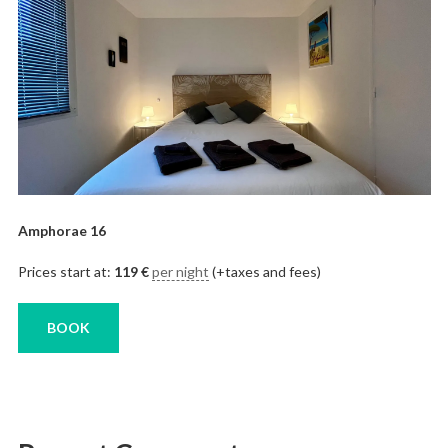
Amphorae 16
Prices start at:
119
€
per night
(+taxes and fees)
BOOK