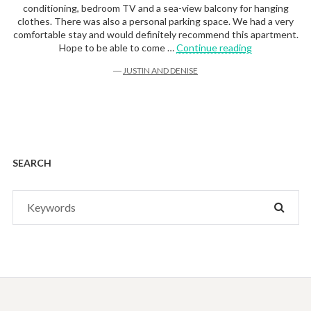
conditioning, bedroom TV and a sea-view balcony for hanging
clothes. There was also a personal parking space. We had a very
comfortable stay and would definitely recommend this apartment.
“Justin and D
Hope to be able to come …
Continue reading
―
JUSTIN AND DENISE
SEARCH
Search
SEAR
for: