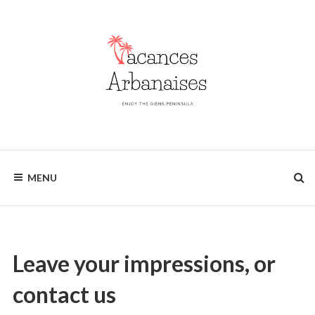
Skip
to
content
Enjoy
VACANCES
the
MENU
Giens
ARBANAISES
Peninsula
Leave your impressions, or
contact us