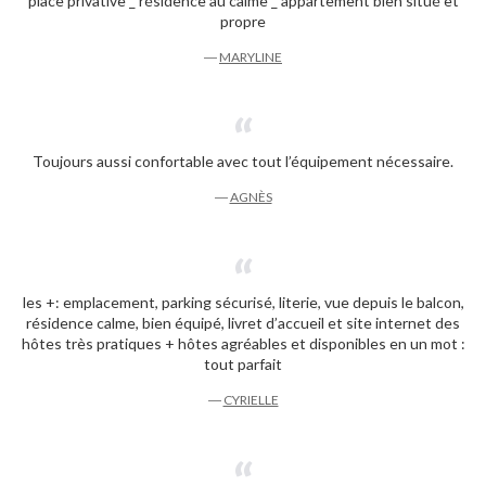
place privative _ résidence au calme _ appartement bien situé et
propre
―
MARYLINE
Toujours aussi confortable avec tout l’équipement nécessaire.
―
AGNÈS
les +: emplacement, parking sécurisé, literie, vue depuis le balcon,
résidence calme, bien équipé, livret d’accueil et site internet des
hôtes très pratiques + hôtes agréables et disponibles en un mot :
tout parfait
―
CYRIELLE