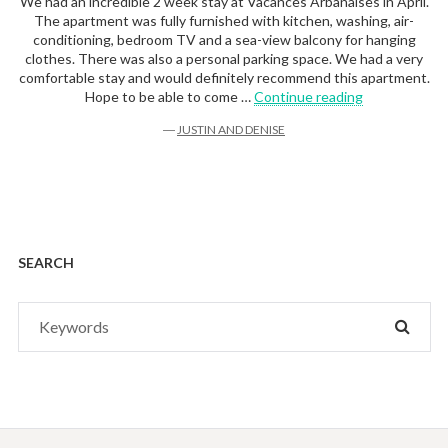
We had an incredible 2 week stay at Vacances Arbanaises in April.
The apartment was fully furnished with kitchen, washing, air-
conditioning, bedroom TV and a sea-view balcony for hanging
clothes. There was also a personal parking space. We had a very
comfortable stay and would definitely recommend this apartment.
“Justin and D
Hope to be able to come …
Continue reading
―
JUSTIN AND DENISE
SEARCH
Search
SEAR
for: