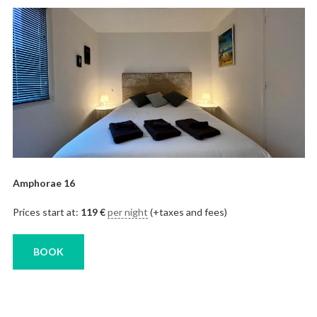
Amphorae 16
Prices start at:
119
€
per night
(+taxes and fees)
BOOK