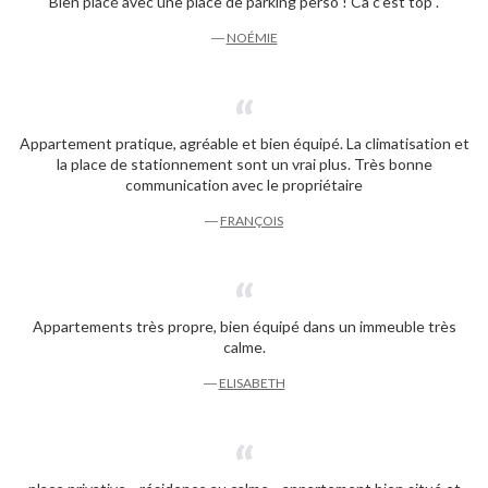
Bien placé avec une place de parking perso ! Ca c’est top .
―
NOÉMIE
Appartement pratique, agréable et bien équipé. La climatisation et
la place de stationnement sont un vrai plus. Très bonne
communication avec le propriétaire
―
FRANÇOIS
Appartements très propre, bien équipé dans un immeuble très
calme.
―
ELISABETH